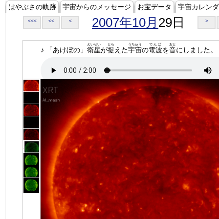
はやぶさの軌跡
宇宙からのメッセージ
お宝データ
宇宙カレンダ
2007年10月
29日
<<<
<<
<
>
えいせい
とら
うちゅう
でんぱ
おと
♪ 「あけぼの」
衛星
が
捉
えた
宇宙
の
電波
を
音
にしました。