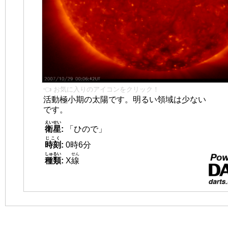
👈 お気に入りのアイコンをクリック！
活動極小期の太陽です。明るい領域は少ない
です。
えいせい
衛星
:
「ひので」
じこく
時刻
:
0時6分
しゅるい
せん
種類
:
X
線