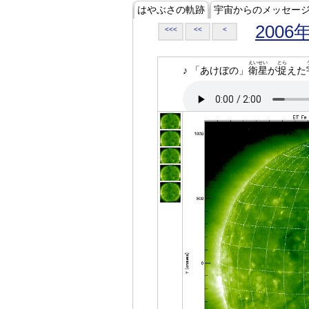
はやぶさの軌跡
宇宙からのメッセー
2006
<<<
<<
<
えいせい
とら
♪ 「あけぼの」
衛星
が
捉
えた