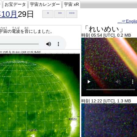
ジ
お宝データ
宇宙カレンダー
宇宙 xR
年10月
29日
>
>>
>>>
…☞Engli
「れいめい」
うちゅう
でんぱ
おと
宇宙
の
電波
を
音
にしました。
時刻 05:54 [UTC], 0.2 MB
時刻 12:22 [UTC], 1.3 MB