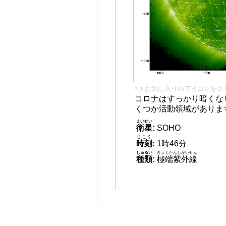
👈 お気に入りのアイコンをク
コロナはすっかり暗くな
くつか活動領域がありま
えいせい
衛星
:
SOHO
じこく
時刻
:
1時46分
しゅるい
きょくたんしがいせん
種類
:
極端紫外線