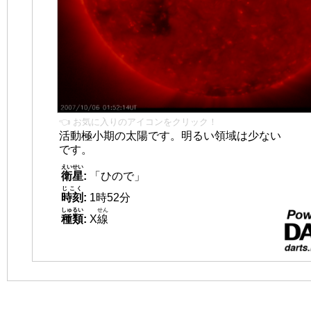
👈 お気に入りのアイコンをクリック！
活動極小期の太陽です。明るい領域は少ない
です。
えいせい
衛星
:
「ひので」
じこく
時刻
:
1時52分
しゅるい
せん
種類
:
X
線