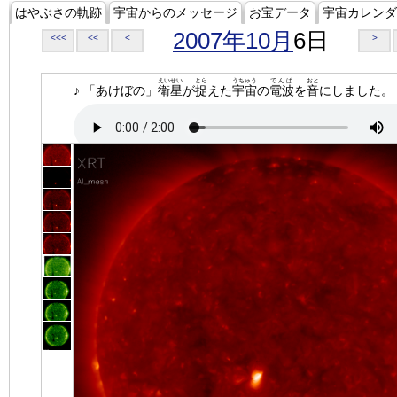
はやぶさの軌跡
宇宙からのメッセージ
お宝データ
宇宙カレンダ
2007年10月
6日
<<<
<<
<
>
えいせい
とら
うちゅう
でんぱ
おと
♪ 「あけぼの」
衛星
が
捉
えた
宇宙
の
電波
を
音
にしました。