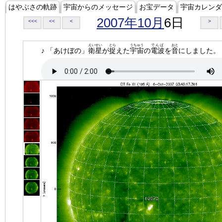
はやぶさの軌跡
宇宙からのメッセージ
お宝データ
宇宙カレンダ
2007年10月
6日
<<<
<<
<
>
えいせい
とら
うちゅう
でんぱ
おと
♪ 「あけぼの」
衛星
が
捉
えた
宇宙
の
電波
を
音
にしました。