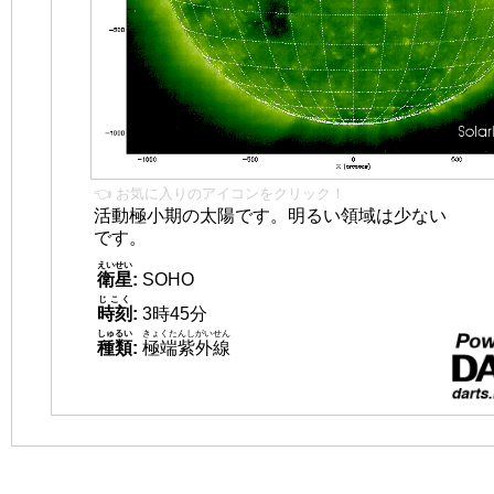
👈 お気に入りのアイコンをクリック！
活動極小期の太陽です。明るい領域は少ない
です。
えいせい
衛星
:
SOHO
じこく
時刻
:
3時45分
しゅるい
きょくたんしがいせん
種類
:
極端紫外線