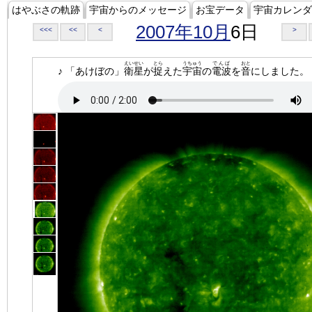
はやぶさの軌跡
宇宙からのメッセージ
お宝データ
宇宙カレンダ
2007年10月
6日
<<<
<<
<
>
えいせい
とら
うちゅう
でんぱ
おと
♪ 「あけぼの」
衛星
が
捉
えた
宇宙
の
電波
を
音
にしました。