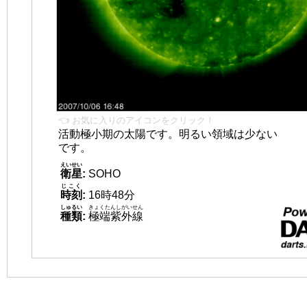
👈 お気に入りのアイコンをクリック！
活動極小期の太陽です。明るい領域は少ない
です。
えいせい
衛星
:
SOHO
じこく
時刻
:
16時48分
しゅるい
きょくたんしがいせん
種類
:
極端紫外線