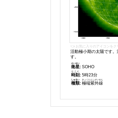
👈 お気に入りのアイコンをク
活動極小期の太陽です。
す。
えいせい
衛星
:
SOHO
じこく
時刻
:
5時23分
しゅるい
きょくたんしがいせん
種類
:
極端紫外線