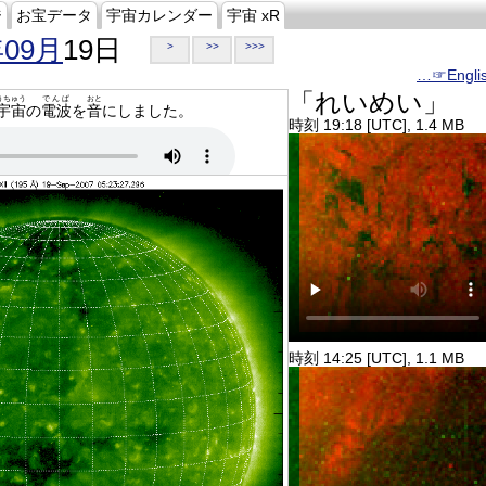
ジ
お宝データ
宇宙カレンダー
宇宙 xR
年09月
19日
>
>>
>>>
…☞Engli
「れいめい」
うちゅう
でんぱ
おと
宇宙
の
電波
を
音
にしました。
時刻 19:18 [UTC], 1.4 MB
時刻 14:25 [UTC], 1.1 MB