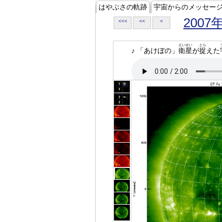
はやぶさの軌跡
宇宙からのメッセー
2007
<<<
<<
<
えいせい
とら
♪ 「あけぼの」
衛星
が
捉
えた