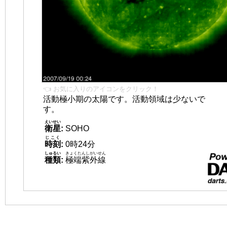
👈 お気に入りのアイコンをクリック！
活動極小期の太陽です。活動領域は少ないで
す。
えいせい
衛星
:
SOHO
じこく
時刻
:
0時24分
しゅるい
きょくたんしがいせん
種類
:
極端紫外線