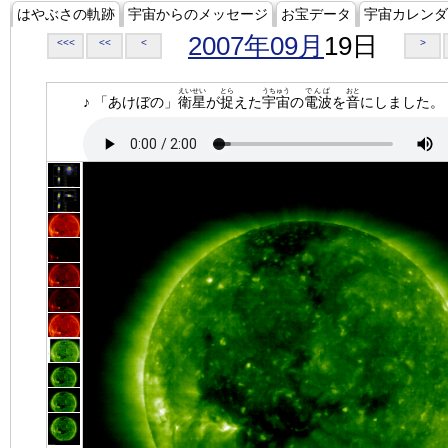
はやぶさの軌跡
宇宙からのメッセージ
お宝データ
宇宙カレンダ
2007年09月
19日
<<<
<<
<
>
えいせい
とら
うちゅう
でんぱ
おと
♪ 「あけぼの」
衛星
が
捉
えた
宇宙
の
電波
を
音
にしました。