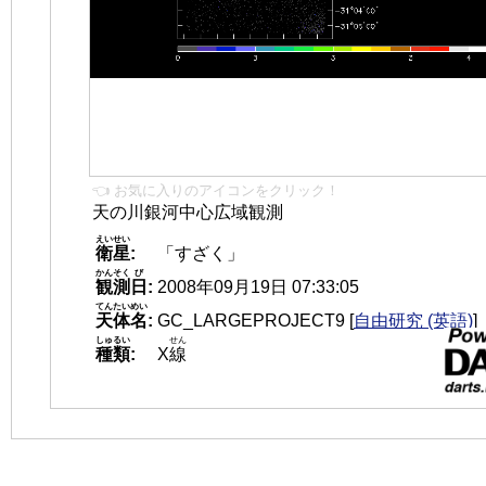
👈 お気に入りのアイコンをクリック！
天の川銀河中心広域観測
えいせい
衛星
:
「すざく」
かんそく
び
観測
日
:
2008年09月19日 07:33:05
てんたいめい
天体名
:
GC_LARGEPROJECT9
[
自由研究 (英語)
]
しゅるい
せん
種類
:
X
線