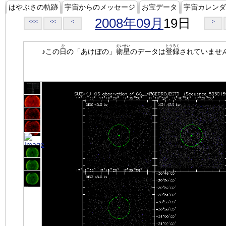
はやぶさの軌跡
宇宙からのメッセージ
お宝データ
宇宙カレンダ
2008年09月
19日
<<<
<<
<
>
ひ
えいせい
とうろく
♪この
日
の「あけぼの」
衛星
のデータは
登録
されていませ