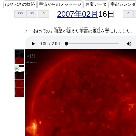
はやぶさの軌跡
宇宙からのメッセージ
お宝データ
宇宙カレンダ
2007年02月
16日
<<<
<<
<
>
えいせい
とら
うちゅう
でんぱ
おと
♪ 「あけぼの」
衛星
が
捉
えた
宇宙
の
電波
を
音
にしました。