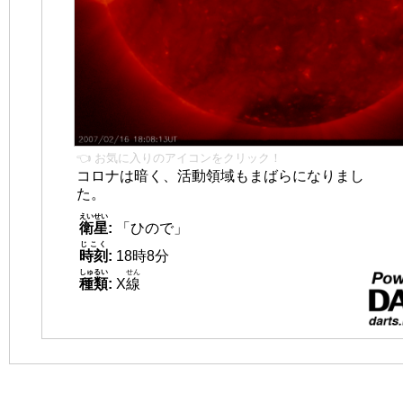
👈 お気に入りのアイコンをクリック！
コロナは暗く、活動領域もまばらになりまし
た。
えいせい
衛星
:
「ひので」
じこく
時刻
:
18時8分
しゅるい
せん
種類
:
X
線