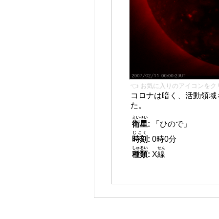
👈 お気に入りのアイコンをク
コロナは暗く、活動領域
た。
えいせい
衛星
:
「ひので」
じこく
時刻
:
0時0分
しゅるい
せん
種類
:
X
線