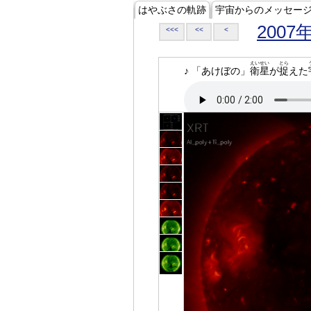
はやぶさの軌跡
宇宙からのメッセー
2007
<<<
<<
<
えいせい
とら
♪ 「あけぼの」
衛星
が
捉
えた