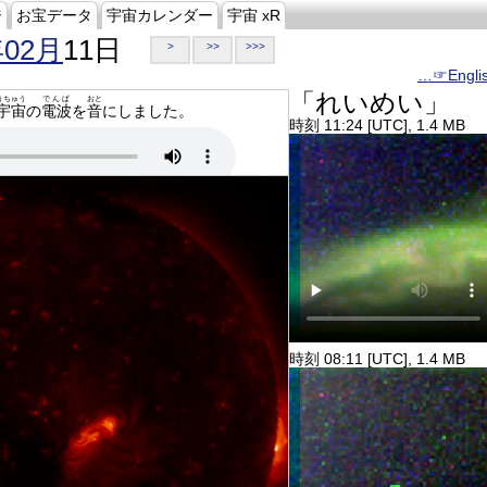
ジ
お宝データ
宇宙カレンダー
宇宙 xR
年02月
11日
>
>>
>>>
…☞Engli
「れいめい」
うちゅう
でんぱ
おと
宇宙
の
電波
を
音
にしました。
時刻 11:24 [UTC], 1.4 MB
時刻 08:11 [UTC], 1.4 MB