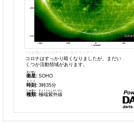
👈 お気に入りのアイコンをクリック！
コロナはすっかり暗くなりましたが、まだい
くつか活動領域があります。
えいせい
衛星
:
SOHO
じこく
時刻
:
3時35分
しゅるい
きょくたんしがいせん
種類
:
極端紫外線