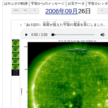
はやぶさの軌跡
宇宙からのメッセージ
お宝データ
宇宙カレンダ
2006年09月
26日
<<<
<<
<
>
えいせい
とら
うちゅう
でんぱ
おと
♪ 「あけぼの」
衛星
が
捉
えた
宇宙
の
電波
を
音
にしました。