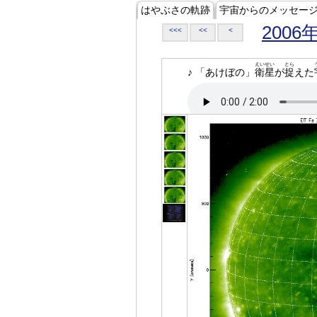
はやぶさの軌跡
宇宙からのメッセー
2006
<<<
<<
<
えいせい
とら
♪ 「あけぼの」
衛星
が
捉
えた