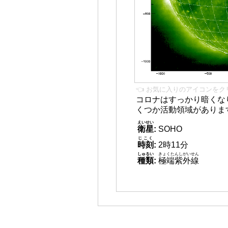
👈 お気に入りのアイコンをク
コロナはすっかり暗くな
くつか活動領域がありま
えいせい
衛星
:
SOHO
じこく
時刻
:
2時11分
しゅるい
きょくたんしがいせん
種類
:
極端紫外線