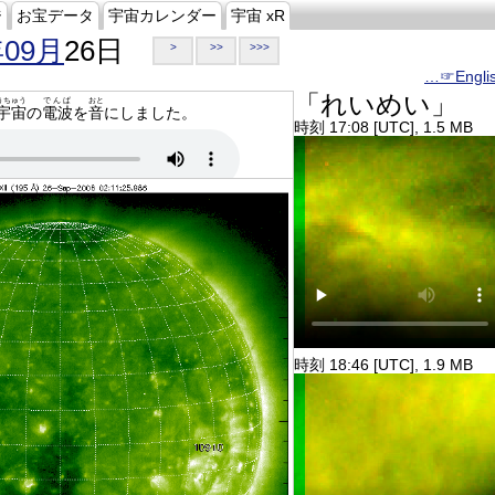
ジ
お宝データ
宇宙カレンダー
宇宙 xR
年09月
26日
>
>>
>>>
…☞Engli
「れいめい」
うちゅう
でんぱ
おと
宇宙
の
電波
を
音
にしました。
時刻 17:08 [UTC], 1.5 MB
時刻 18:46 [UTC], 1.9 MB