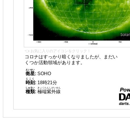
👈 お気に入りのアイコンをクリック！
コロナはすっかり暗くなりましたが、まだい
くつか活動領域があります。
えいせい
衛星
:
SOHO
じこく
時刻
:
18時21分
しゅるい
きょくたんしがいせん
種類
:
極端紫外線