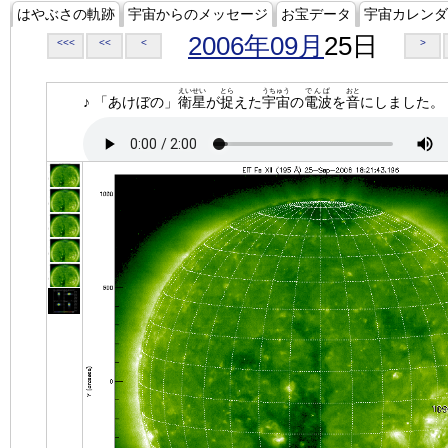
はやぶさの軌跡
宇宙からのメッセージ
お宝データ
宇宙カレンダ
2006年09月
25日
<<<
<<
<
>
えいせい
とら
うちゅう
でんぱ
おと
♪ 「あけぼの」
衛星
が
捉
えた
宇宙
の
電波
を
音
にしました。