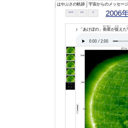
はやぶさの軌跡
宇宙からのメッセー
2006
<<<
<<
<
えいせい
とら
♪ 「あけぼの」
衛星
が
捉
えた