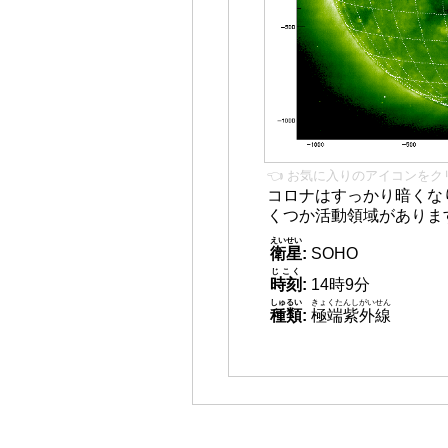
👈 お気に入りのアイコンをク
コロナはすっかり暗くな
くつか活動領域がありま
えいせい
衛星
:
SOHO
じこく
時刻
:
14時9分
しゅるい
きょくたんしがいせん
種類
:
極端紫外線