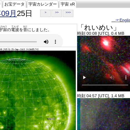
ジ
お宝データ
宇宙カレンダー
宇宙 xR
年09月
25日
>
>>
>>>
…☞Engli
「れいめい」
うちゅう
でんぱ
おと
宇宙
の
電波
を
音
にしました。
時刻 00:08 [UTC], 0.4 MB
時刻 04:57 [UTC], 1.4 MB