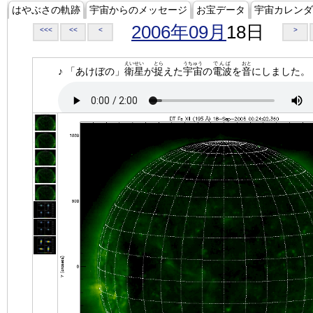
はやぶさの軌跡
宇宙からのメッセージ
お宝データ
宇宙カレンダ
2006年09月
18日
<<<
<<
<
>
えいせい
とら
うちゅう
でんぱ
おと
♪ 「あけぼの」
衛星
が
捉
えた
宇宙
の
電波
を
音
にしました。