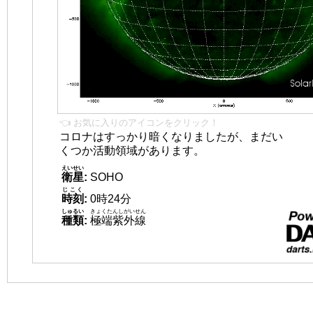
👈 お気に入りのアイコンをクリック！
コロナはすっかり暗くなりましたが、まだい
くつか活動領域があります。
えいせい
衛星
:
SOHO
じこく
時刻
:
0時24分
しゅるい
きょくたんしがいせん
種類
:
極端紫外線