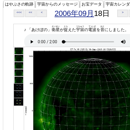
はやぶさの軌跡
宇宙からのメッセージ
お宝データ
宇宙カレンダ
2006年09月
18日
<<<
<<
<
>
えいせい
とら
うちゅう
でんぱ
おと
♪ 「あけぼの」
衛星
が
捉
えた
宇宙
の
電波
を
音
にしました。