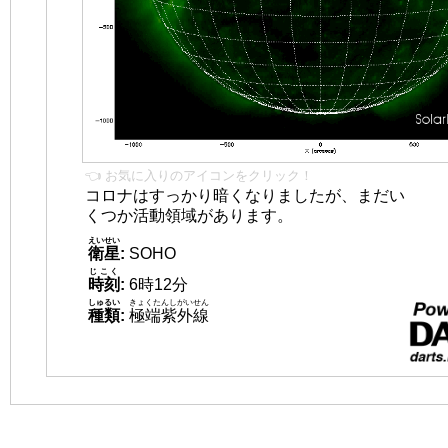
👈 お気に入りのアイコンをクリック！
コロナはすっかり暗くなりましたが、まだい
くつか活動領域があります。
えいせい
衛星
:
SOHO
じこく
時刻
:
6時12分
しゅるい
きょくたんしがいせん
種類
:
極端紫外線