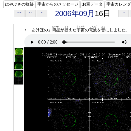
はやぶさの軌跡
宇宙からのメッセージ
お宝データ
宇宙カレンダ
2006年09月
16日
<<<
<<
<
>
えいせい
とら
うちゅう
でんぱ
おと
♪ 「あけぼの」
衛星
が
捉
えた
宇宙
の
電波
を
音
にしました。