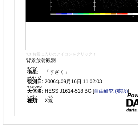
👈 お気に入りのアイコンをクリック！
背景放射観測
えいせい
衛星
:
「すざく」
かんそく
び
観測
日
:
2006年09月16日 11:02:03
てんたいめい
天体名
:
HESS J1614-518 BG
[
自由研究 (英語)
]
しゅるい
せん
種類
:
X
線