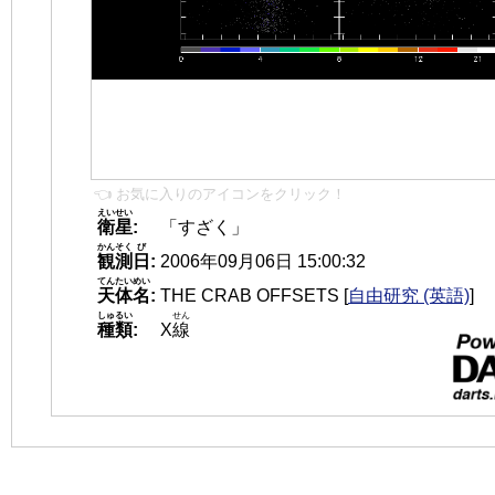
👈 お気に入りのアイコンをクリック！
えいせい
衛星
:
「すざく」
かんそく
び
観測
日
:
2006年09月06日 15:00:32
てんたいめい
天体名
:
THE CRAB OFFSETS
[
自由研究 (英語)
]
しゅるい
せん
種類
:
X
線