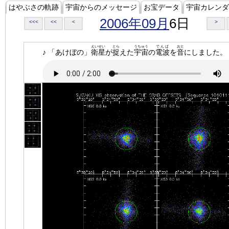
はやぶさの軌跡
宇宙からのメッセージ
お宝データ
宇宙カレンダ
2006年09月
6日
<<<
<<
<
>
えいせい
とら
うちゅう
でんぱ
おと
♪ 「あけぼの」
衛星
が
捉
えた
宇宙
の
電波
を
音
にしました。