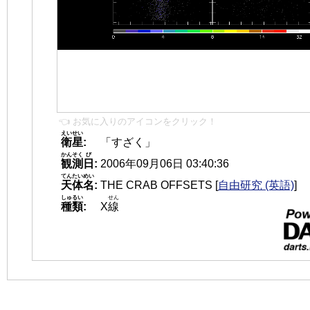
👈 お気に入りのアイコンをクリック！
えいせい
衛星
:
「すざく」
かんそく
び
観測
日
:
2006年09月06日 03:40:36
てんたいめい
天体名
:
THE CRAB OFFSETS
[
自由研究 (英語)
]
しゅるい
せん
種類
:
X
線