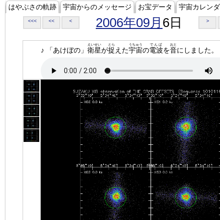
はやぶさの軌跡
宇宙からのメッセージ
お宝データ
宇宙カレンダ
2006年09月
6日
<<<
<<
<
>
えいせい
とら
うちゅう
でんぱ
おと
♪ 「あけぼの」
衛星
が
捉
えた
宇宙
の
電波
を
音
にしました。