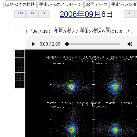
はやぶさの軌跡
宇宙からのメッセージ
お宝データ
宇宙カレンダ
2006年09月
6日
<<<
<<
<
>
えいせい
とら
うちゅう
でんぱ
おと
♪ 「あけぼの」
衛星
が
捉
えた
宇宙
の
電波
を
音
にしました。