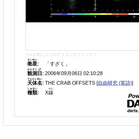
👈 お気に入りのアイコンをクリック！
えいせい
衛星
:
「すざく」
かんそく
び
観測
日
:
2006年09月06日 02:10:28
てんたいめい
天体名
:
THE CRAB OFFSETS
[
自由研究 (英語)
]
しゅるい
せん
種類
:
X
線