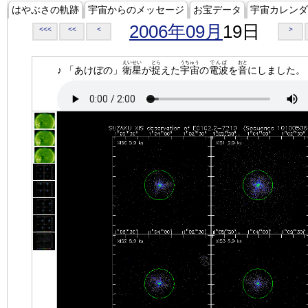
はやぶさの軌跡
宇宙からのメッセージ
お宝データ
宇宙カレンダ
2006年09月
19日
<<<
<<
<
>
えいせい
とら
うちゅう
でんぱ
おと
♪ 「あけぼの」
衛星
が
捉
えた
宇宙
の
電波
を
音
にしました。