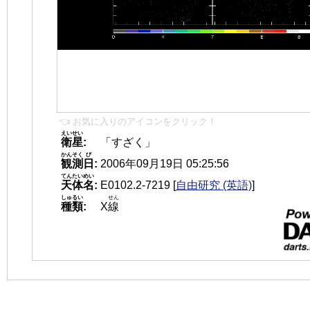
👈 お気に入りのアイコンをクリック！
えいせい
衛星
:
「すざく」
かんそく
び
観測
日
:
2006年09月19日 05:25:56
てんたいめい
天体名
:
E0102.2-7219
[
自由研究 (英語)
]
しゅるい
せん
種類
:
X
線