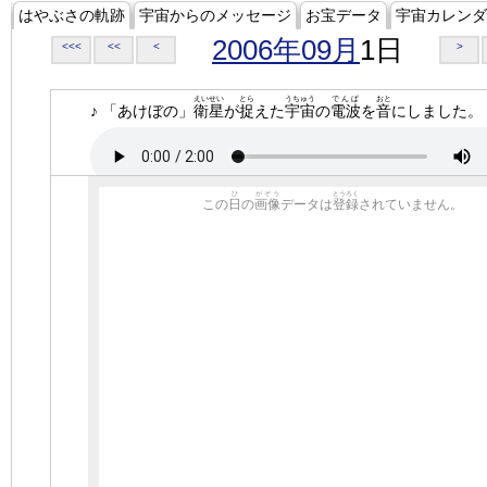
はやぶさの軌跡
宇宙からのメッセージ
お宝データ
宇宙カレンダ
2006年09月
1日
<<<
<<
<
>
えいせい
とら
うちゅう
でんぱ
おと
♪ 「あけぼの」
衛星
が
捉
えた
宇宙
の
電波
を
音
にしました。
ひ
がぞう
とうろく
この
日
の
画像
データは
登録
されていません。