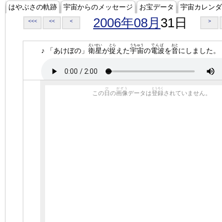
はやぶさの軌跡
宇宙からのメッセージ
お宝データ
宇宙カレンダ
2006年08月
31日
<<<
<<
<
>
えいせい
とら
うちゅう
でんぱ
おと
♪ 「あけぼの」
衛星
が
捉
えた
宇宙
の
電波
を
音
にしました。
ひ
がぞう
とうろく
この
日
の
画像
データは
登録
されていません。