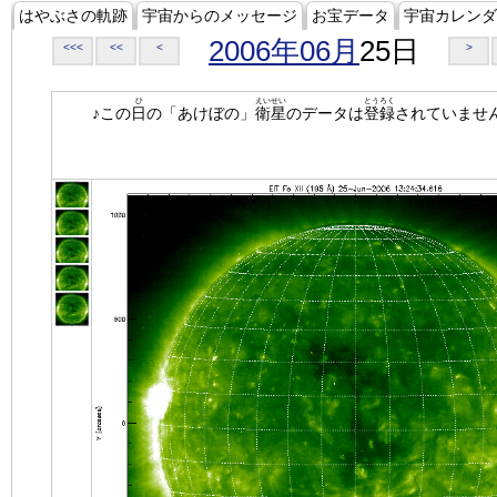
はやぶさの軌跡
宇宙からのメッセージ
お宝データ
宇宙カレンダ
2006年06月
25日
<<<
<<
<
>
ひ
えいせい
とうろく
♪この
日
の「あけぼの」
衛星
のデータは
登録
されていませ