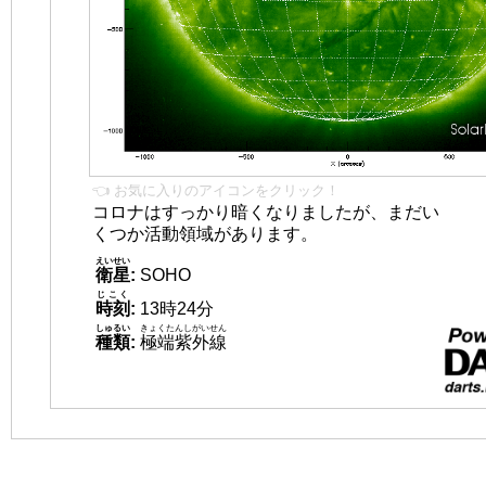
👈 お気に入りのアイコンをクリック！
コロナはすっかり暗くなりましたが、まだい
くつか活動領域があります。
えいせい
衛星
:
SOHO
じこく
時刻
:
13時24分
しゅるい
きょくたんしがいせん
種類
:
極端紫外線