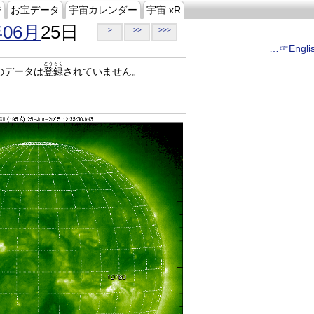
ジ
お宝データ
宇宙カレンダー
宇宙 xR
年06月
25日
>
>>
>>>
…☞Engli
とうろく
のデータは
登録
されていません。