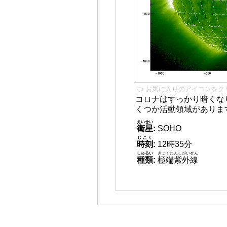
👈 お気に入りのアイコンをク
コロナはすっかり暗くな
くつか活動領域がありま
えいせい
衛星
:
SOHO
じこく
時刻
:
12時35分
しゅるい
きょくたんしがいせん
種類
:
極端紫外線