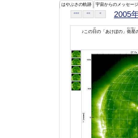
はやぶさの軌跡
宇宙からのメッセー
2005
<<<
<<
<
ひ
えいせい
♪この
日
の「あけぼの」
衛星