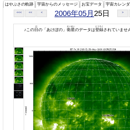
はやぶさの軌跡
宇宙からのメッセージ
お宝データ
宇宙カレンダ
2006年05月
25日
<<<
<<
<
>
ひ
えいせい
とうろく
♪この
日
の「あけぼの」
衛星
のデータは
登録
されていませ