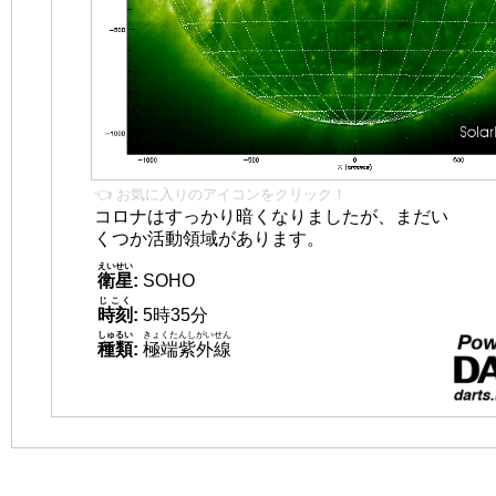
👈 お気に入りのアイコンをクリック！
コロナはすっかり暗くなりましたが、まだい
くつか活動領域があります。
えいせい
衛星
:
SOHO
じこく
時刻
:
5時35分
しゅるい
きょくたんしがいせん
種類
:
極端紫外線