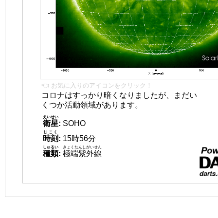
👈 お気に入りのアイコンをクリック！
コロナはすっかり暗くなりましたが、まだい
くつか活動領域があります。
えいせい
衛星
:
SOHO
じこく
時刻
:
15時56分
しゅるい
きょくたんしがいせん
種類
:
極端紫外線