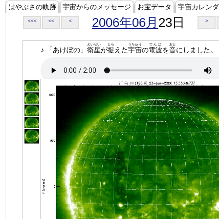
はやぶさの軌跡
宇宙からのメッセージ
お宝データ
宇宙カレンダ
2006年06月
23日
<<<
<<
<
>
えいせい
とら
うちゅう
でんぱ
おと
♪ 「あけぼの」
衛星
が
捉
えた
宇宙
の
電波
を
音
にしました。