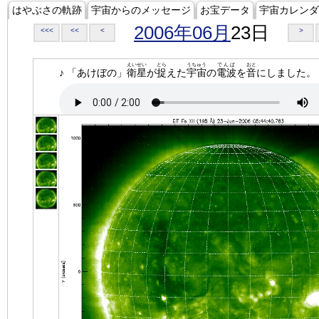
はやぶさの軌跡
宇宙からのメッセージ
お宝データ
宇宙カレンダ
2006年06月
23日
<<<
<<
<
>
えいせい
とら
うちゅう
でんぱ
おと
♪ 「あけぼの」
衛星
が
捉
えた
宇宙
の
電波
を
音
にしました。