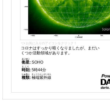
👈 お気に入りのアイコンをクリック！
コロナはすっかり暗くなりましたが、まだい
くつか活動領域があります。
えいせい
衛星
:
SOHO
じこく
時刻
:
5時44分
しゅるい
きょくたんしがいせん
種類
:
極端紫外線