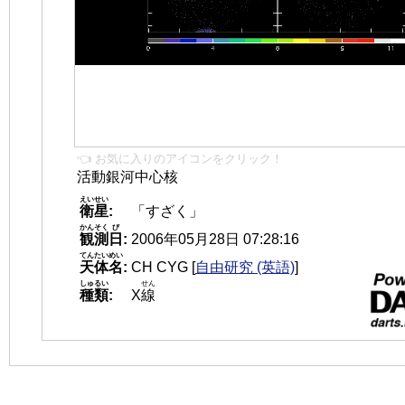
👈 お気に入りのアイコンをクリック！
活動銀河中心核
えいせい
衛星
:
「すざく」
かんそく
び
観測
日
:
2006年05月28日 07:28:16
てんたいめい
天体名
:
CH CYG
[
自由研究 (英語)
]
しゅるい
せん
種類
:
X
線