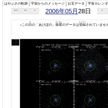
はやぶさの軌跡
宇宙からのメッセージ
お宝データ
宇宙カレンダ
2006年05月
28日
<<<
<<
<
>
ひ
えいせい
とうろく
♪この
日
の「あけぼの」
衛星
のデータは
登録
されていませ