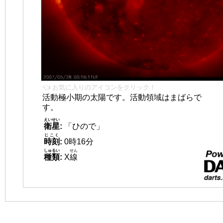
👈 お気に入りのアイコンをクリック！
活動極小期の太陽です。活動領域はまばらで
す。
えいせい
衛星
:
「ひので」
じこく
時刻
:
0時16分
しゅるい
せん
種類
:
X
線