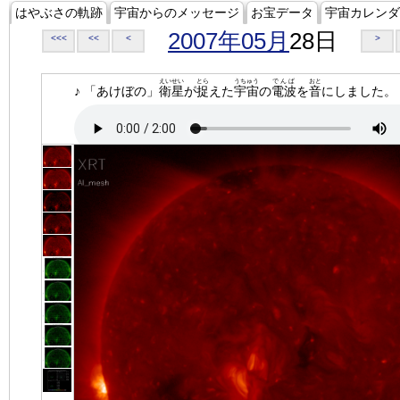
はやぶさの軌跡
宇宙からのメッセージ
お宝データ
宇宙カレンダ
2007年05月
28日
<<<
<<
<
>
えいせい
とら
うちゅう
でんぱ
おと
♪ 「あけぼの」
衛星
が
捉
えた
宇宙
の
電波
を
音
にしました。