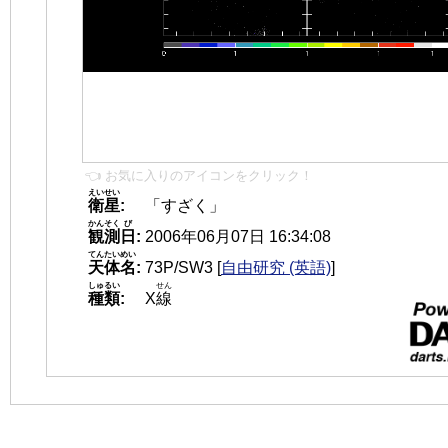
👈 お気に入りのアイコンをクリック！
えいせい
衛星
:
「すざく」
かんそく
び
観測
日
:
2006年06月07日 16:34:08
てんたいめい
天体名
:
73P/SW3
[
自由研究 (英語)
]
しゅるい
せん
種類
:
X
線