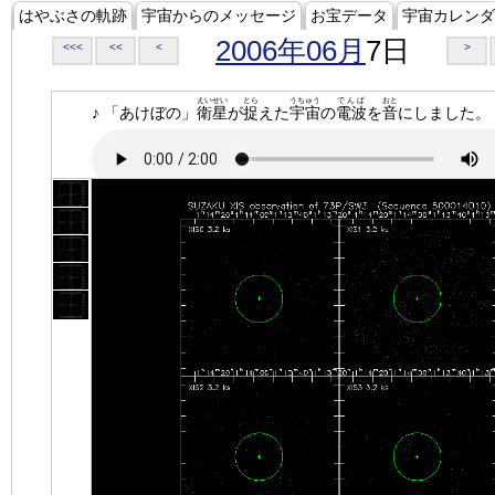
はやぶさの軌跡
宇宙からのメッセージ
お宝データ
宇宙カレンダ
2006年06月
7日
<<<
<<
<
>
えいせい
とら
うちゅう
でんぱ
おと
♪ 「あけぼの」
衛星
が
捉
えた
宇宙
の
電波
を
音
にしました。