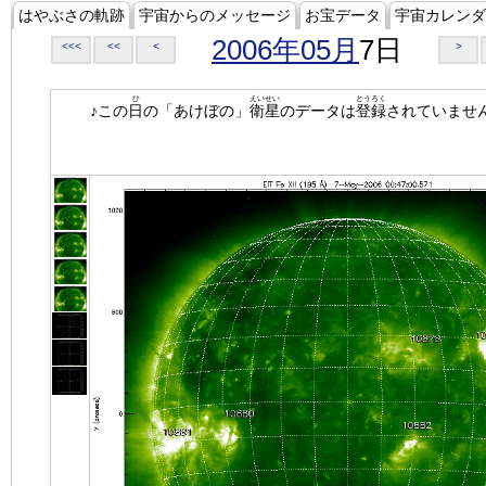
はやぶさの軌跡
宇宙からのメッセージ
お宝データ
宇宙カレンダ
2006年05月
7日
<<<
<<
<
>
ひ
えいせい
とうろく
♪この
日
の「あけぼの」
衛星
のデータは
登録
されていませ