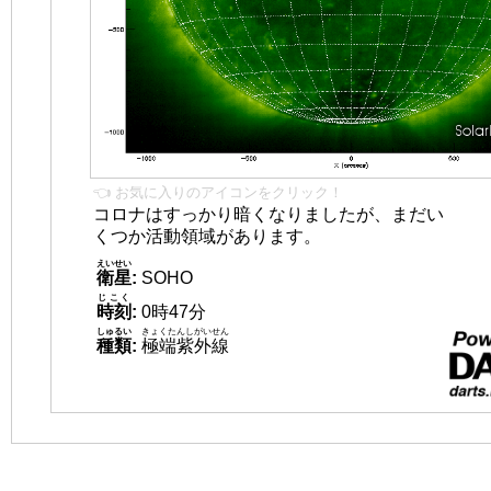
👈 お気に入りのアイコンをクリック！
コロナはすっかり暗くなりましたが、まだい
くつか活動領域があります。
えいせい
衛星
:
SOHO
じこく
時刻
:
0時47分
しゅるい
きょくたんしがいせん
種類
:
極端紫外線