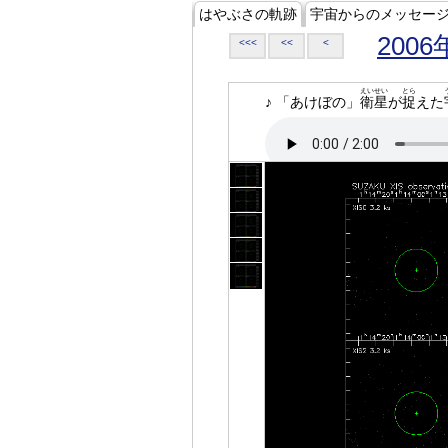
はやぶさの軌跡
宇宙からのメッセー
2006
<<<
<<
<
えいせい
とら
♪ 「あけぼの」
衛星
が
捉
えた