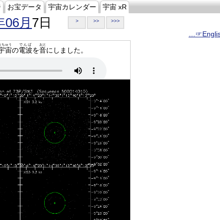
ジ
お宝データ
宇宙カレンダー
宇宙 xR
年06月
7日
>
>>
>>>
…☞Engli
うちゅう
でんぱ
おと
宇宙
の
電波
を
音
にしました。