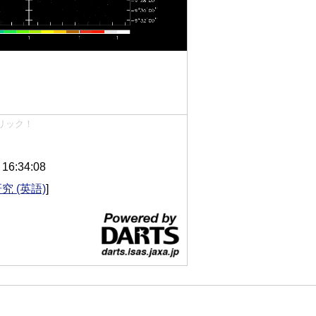
リック！
6:34:08
究 (英語)
]