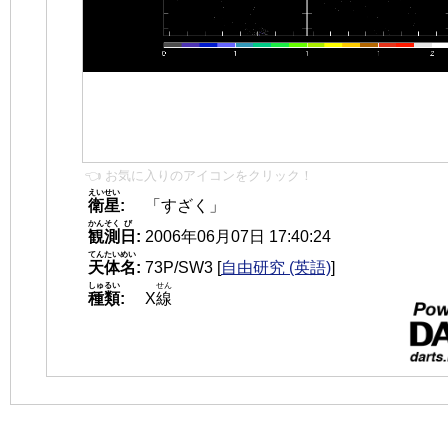
👈 お気に入りのアイコンをクリック！
えいせい
衛星
:
「すざく」
かんそく
び
観測
日
:
2006年06月07日 17:40:24
てんたいめい
天体名
:
73P/SW3
[
自由研究 (英語)
]
しゅるい
せん
種類
:
X
線