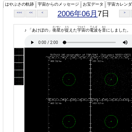
はやぶさの軌跡
宇宙からのメッセージ
お宝データ
宇宙カレンダ
2006年06月
7日
<<<
<<
<
>
えいせい
とら
うちゅう
でんぱ
おと
♪ 「あけぼの」
衛星
が
捉
えた
宇宙
の
電波
を
音
にしました。