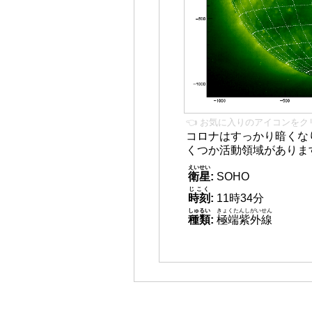
👈 お気に入りのアイコンをク
コロナはすっかり暗くな
くつか活動領域がありま
えいせい
衛星
:
SOHO
じこく
時刻
:
11時34分
しゅるい
きょくたんしがいせん
種類
:
極端紫外線