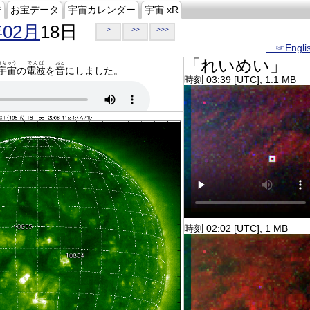
ジ
お宝データ
宇宙カレンダー
宇宙 xR
年02月
18日
>
>>
>>>
…☞Engli
「れいめい」
うちゅう
でんぱ
おと
宇宙
の
電波
を
音
にしました。
時刻 03:39 [UTC], 1.1 MB
時刻 02:02 [UTC], 1 MB