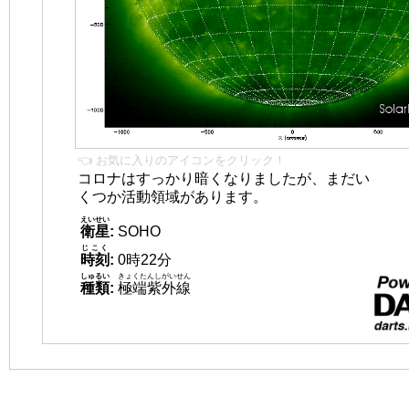
👈 お気に入りのアイコンをクリック！
コロナはすっかり暗くなりましたが、まだい
くつか活動領域があります。
えいせい
衛星
:
SOHO
じこく
時刻
:
0時22分
しゅるい
きょくたんしがいせん
種類
:
極端紫外線