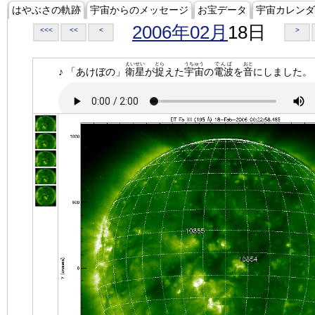
はやぶさの軌跡
宇宙からのメッセージ
お宝データ
宇宙カレンダ
2006年02月
18日
<<<
<<
<
>
えいせい
とら
うちゅう
でんぱ
おと
♪ 「あけぼの」
衛星
が
捉
えた
宇宙
の
電波
を
音
にしました。