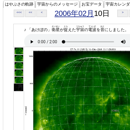
はやぶさの軌跡
宇宙からのメッセージ
お宝データ
宇宙カレンダ
2006年02月
10日
<<<
<<
<
>
えいせい
とら
うちゅう
でんぱ
おと
♪ 「あけぼの」
衛星
が
捉
えた
宇宙
の
電波
を
音
にしました。