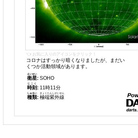
👈 お気に入りのアイコンをクリック！
コロナはすっかり暗くなりましたが、まだい
くつか活動領域があります。
えいせい
衛星
:
SOHO
じこく
時刻
:
11時11分
しゅるい
きょくたんしがいせん
種類
:
極端紫外線