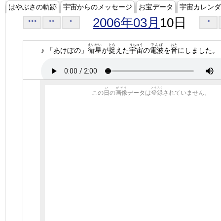
はやぶさの軌跡
宇宙からのメッセージ
お宝データ
宇宙カレンダ
2006年03月
10日
<<<
<<
<
>
えいせい
とら
うちゅう
でんぱ
おと
♪ 「あけぼの」
衛星
が
捉
えた
宇宙
の
電波
を
音
にしました。
ひ
がぞう
とうろく
この
日
の
画像
データは
登録
されていません。