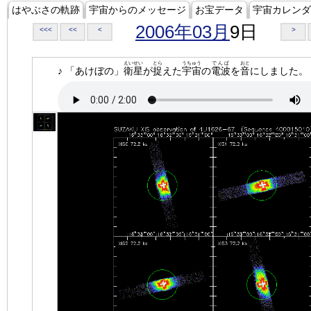
はやぶさの軌跡
宇宙からのメッセージ
お宝データ
宇宙カレンダ
2006年03月
9日
<<<
<<
<
>
えいせい
とら
うちゅう
でんぱ
おと
♪ 「あけぼの」
衛星
が
捉
えた
宇宙
の
電波
を
音
にしました。