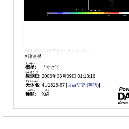
👈 お気に入りのアイコンをクリック！
X線連星
えいせい
衛星
:
「すざく」
かんそく
び
観測
日
:
2006年03月09日 01:18:16
てんたいめい
天体名
:
4U1626-67
[
自由研究 (英語)
]
しゅるい
せん
種類
:
X
線