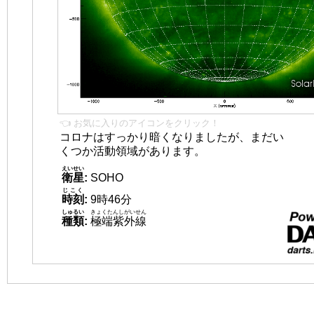
👈 お気に入りのアイコンをクリック！
コロナはすっかり暗くなりましたが、まだい
くつか活動領域があります。
えいせい
衛星
:
SOHO
じこく
時刻
:
9時46分
しゅるい
きょくたんしがいせん
種類
:
極端紫外線