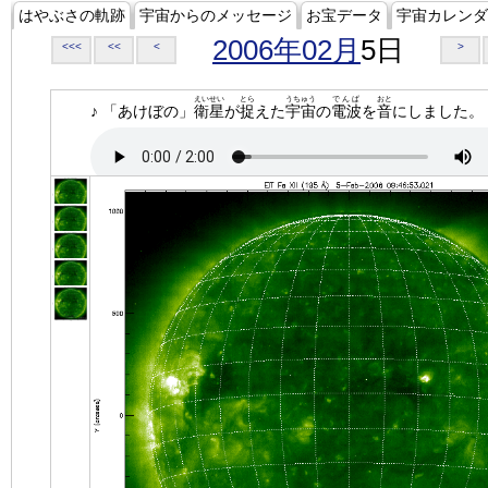
はやぶさの軌跡
宇宙からのメッセージ
お宝データ
宇宙カレンダ
2006年02月
5日
<<<
<<
<
>
えいせい
とら
うちゅう
でんぱ
おと
♪ 「あけぼの」
衛星
が
捉
えた
宇宙
の
電波
を
音
にしました。