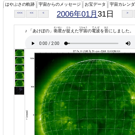
はやぶさの軌跡
宇宙からのメッセージ
お宝データ
宇宙カレンダ
2006年01月
31日
<<<
<<
<
>
えいせい
とら
うちゅう
でんぱ
おと
♪ 「あけぼの」
衛星
が
捉
えた
宇宙
の
電波
を
音
にしました。