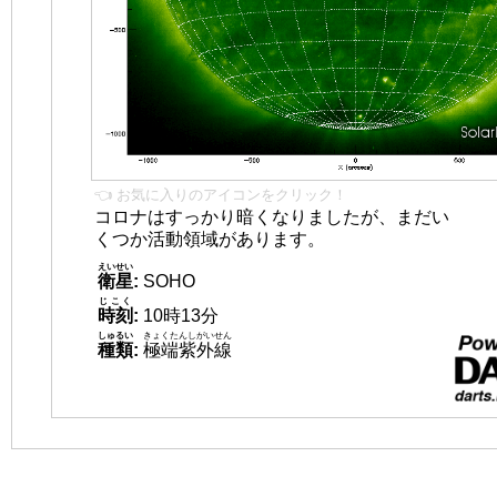
👈 お気に入りのアイコンをクリック！
コロナはすっかり暗くなりましたが、まだい
くつか活動領域があります。
えいせい
衛星
:
SOHO
じこく
時刻
:
10時13分
しゅるい
きょくたんしがいせん
種類
:
極端紫外線