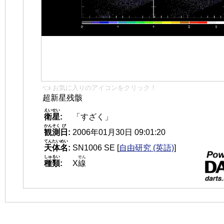
👈 お気に入りのアイコンをクリック！
超新星残骸
えいせい
衛星
:
「すざく」
かんそく
び
観測
日
:
2006年01月30日 09:01:20
てんたいめい
天体名
:
SN1006 SE
[
自由研究 (英語)
]
しゅるい
せん
種類
:
X
線