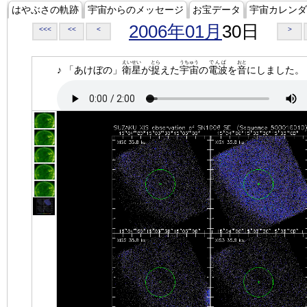
はやぶさの軌跡
宇宙からのメッセージ
お宝データ
宇宙カレンダ
2006年01月
30日
<<<
<<
<
>
えいせい
とら
うちゅう
でんぱ
おと
♪ 「あけぼの」
衛星
が
捉
えた
宇宙
の
電波
を
音
にしました。