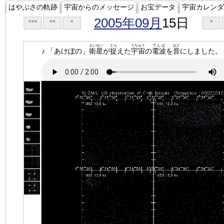
はやぶさの軌跡
宇宙からのメッセージ
お宝データ
宇宙カレンダ
2005年09月
15日
<<<
<<
<
>
えいせい
とら
うちゅう
でんぱ
おと
♪ 「あけぼの」
衛星
が
捉
えた
宇宙
の
電波
を
音
にしました。