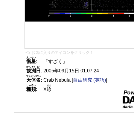
👈 お気に入りのアイコンをクリック！
えいせい
衛星
:
「すざく」
かんそく
び
観測
日
:
2005年09月15日 01:07:24
てんたいめい
天体名
:
Crab Nebula
[
自由研究 (英語)
]
しゅるい
せん
種類
:
X
線