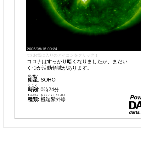
👈 お気に入りのアイコンをクリック！
コロナはすっかり暗くなりましたが、まだい
くつか活動領域があります。
えいせい
衛星
:
SOHO
じこく
時刻
:
0時24分
しゅるい
きょくたんしがいせん
種類
:
極端紫外線