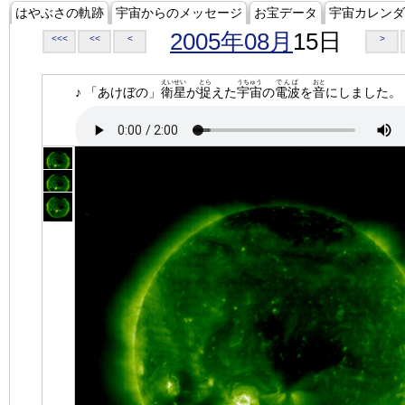
はやぶさの軌跡
宇宙からのメッセージ
お宝データ
宇宙カレンダ
2005年08月
15日
<<<
<<
<
>
えいせい
とら
うちゅう
でんぱ
おと
♪ 「あけぼの」
衛星
が
捉
えた
宇宙
の
電波
を
音
にしました。