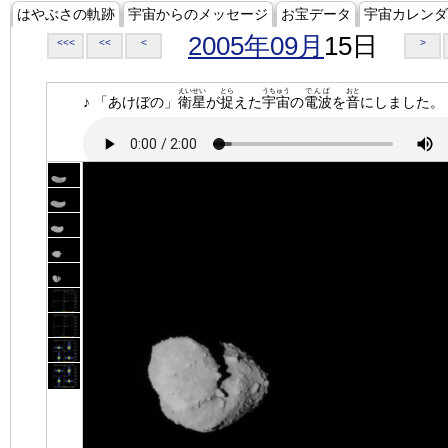
はやぶさの軌跡
宇宙からのメッセージ
お宝データ
宇宙カレンダ
2005年09月
15日
<<<
<<
<
>
えいせい
とら
うちゅう
でんぱ
おと
♪ 「あけぼの」
衛星
が
捉
えた
宇宙
の
電波
を
音
にしました。