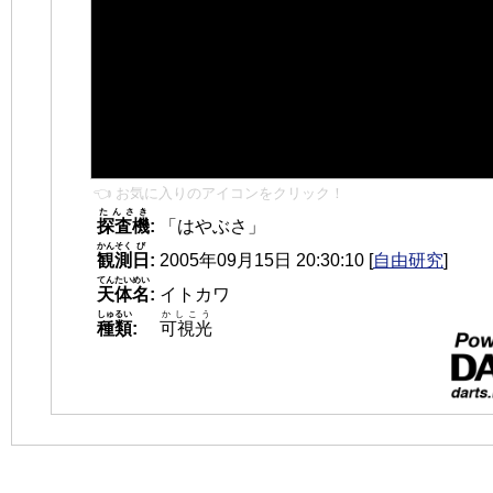
👈 お気に入りのアイコンをクリック！
たんさき
探査機
:
「はやぶさ」
かんそく
び
観測
日
:
2005年09月15日 20:30:10
[
自由研究
]
てんたいめい
天体名
:
イトカワ
しゅるい
かしこう
種類
:
可視光