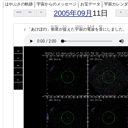
はやぶさの軌跡
宇宙からのメッセージ
お宝データ
宇宙カレンダ
2005年09月
11日
<<<
<<
<
>
えいせい
とら
うちゅう
でんぱ
おと
♪ 「あけぼの」
衛星
が
捉
えた
宇宙
の
電波
を
音
にしました。