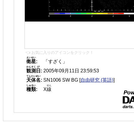
👈 お気に入りのアイコンをクリック！
えいせい
衛星
:
「すざく」
かんそく
び
観測
日
:
2005年09月11日 23:59:53
てんたいめい
天体名
:
SN1006 SW BG
[
自由研究 (英語)
]
しゅるい
せん
種類
:
X
線