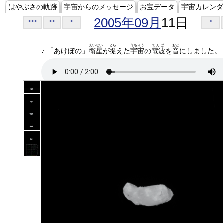
はやぶさの軌跡
宇宙からのメッセージ
お宝データ
宇宙カレンダ
2005年09月
11日
<<<
<<
<
>
えいせい
とら
うちゅう
でんぱ
おと
♪ 「あけぼの」
衛星
が
捉
えた
宇宙
の
電波
を
音
にしました。