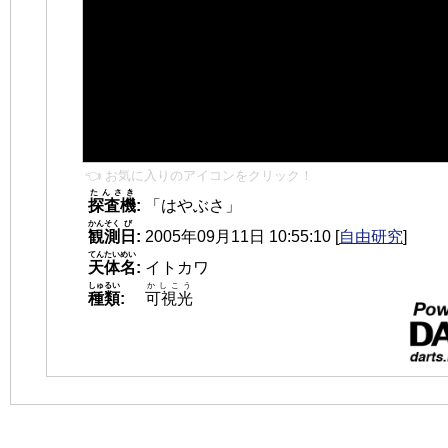
👈 お気に入りのアイコンをクリック！
たんさき
探査機
:
「はやぶさ」
かんそく
び
観測
日
:
2005年09月11日 10:55:10
[
自由研究
]
てんたいめい
天体名
:
イトカワ
しゅるい
かしこう
種類
:
可視光