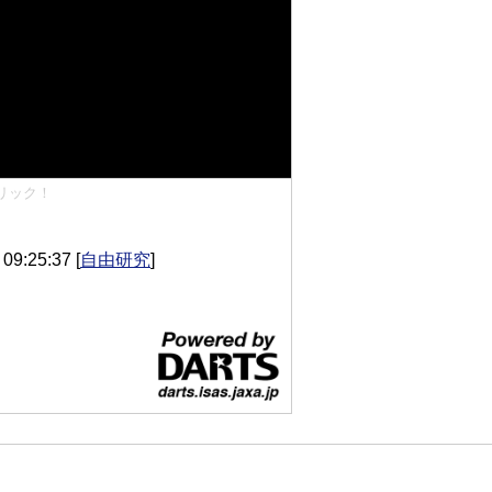
リック！
9:25:37
[
自由研究
]