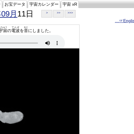
ジ
お宝データ
宇宙カレンダー
宇宙 xR
年09月
11日
>
>>
>>>
…☞Engli
うちゅう
でんぱ
おと
宇宙
の
電波
を
音
にしました。