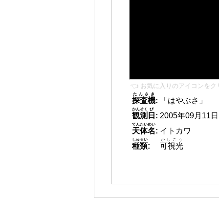
👈 お気に入りのアイコンをク
たんさき
探査機
:
「はやぶさ」
かんそく
び
観測
日
:
2005年09月11日 0
てんたいめい
天体名
:
イトカワ
しゅるい
かしこう
種類
:
可視光