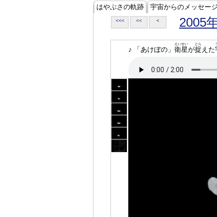
はやぶさの軌跡
宇宙からのメッセー
2005
<<<
<<
<
えいせい
とら
♪ 「あけぼの」
衛星
が
捉
えた