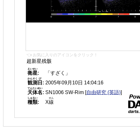
👈 お気に入りのアイコンをクリック！
超新星残骸
えいせい
衛星
:
「すざく」
かんそく
び
観測
日
:
2005年09月10日 14:04:16
てんたいめい
天体名
:
SN1006 SW-Rim
[
自由研究 (英語)
]
しゅるい
せん
種類
:
X
線