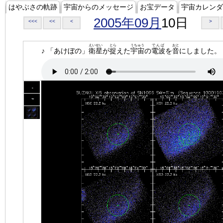
はやぶさの軌跡
宇宙からのメッセージ
お宝データ
宇宙カレンダ
2005年09月
10日
<<<
<<
<
>
えいせい
とら
うちゅう
でんぱ
おと
♪ 「あけぼの」
衛星
が
捉
えた
宇宙
の
電波
を
音
にしました。