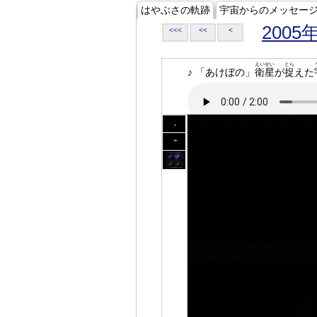
はやぶさの軌跡
宇宙からのメッセー
2005
<<<
<<
<
えいせい
とら
♪ 「あけぼの」
衛星
が
捉
えた