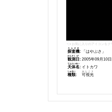
👈 お気に入りのアイコンをク
たんさき
探査機
:
「はやぶさ」
かんそく
び
観測
日
:
2005年09月10日 0
てんたいめい
天体名
:
イトカワ
しゅるい
かしこう
種類
:
可視光