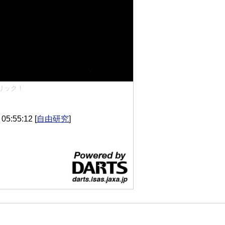
リック！
5:55:12
[
自由研究
]