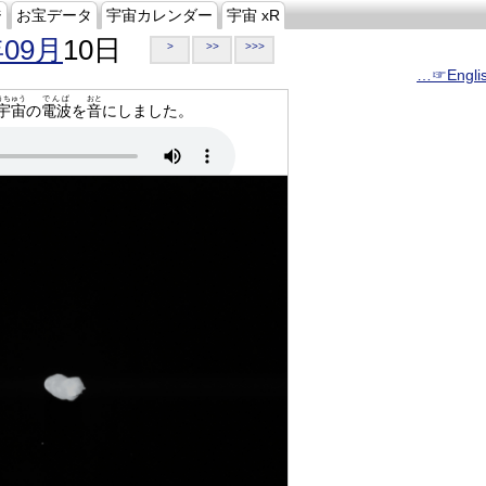
ジ
お宝データ
宇宙カレンダー
宇宙 xR
年09月
10日
>
>>
>>>
…☞Engli
うちゅう
でんぱ
おと
宇宙
の
電波
を
音
にしました。